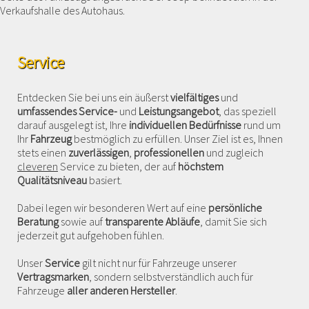
Service
Entdecken Sie bei uns ein äußerst
vielfältiges
und
umfassendes Service-
und
Leistungsangebot
, das speziell
darauf ausgelegt ist, Ihre
individuellen Bedürfnisse
rund um
Ihr
Fahrzeug
bestmöglich zu erfüllen. Unser Ziel ist es, Ihnen
stets einen
zuverlässigen
,
professionellen
und zugleich
cleveren
Service zu bieten, der auf
höchstem
Qualitätsniveau
basiert.
Dabei legen wir besonderen Wert auf eine
persönliche
Beratung
sowie auf
transparente Abläufe
, damit Sie sich
jederzeit gut aufgehoben fühlen.
Unser
Service
gilt nicht nur für Fahrzeuge unserer
Vertragsmarken
, sondern selbstverständlich auch für
Fahrzeuge
aller anderen Hersteller
.