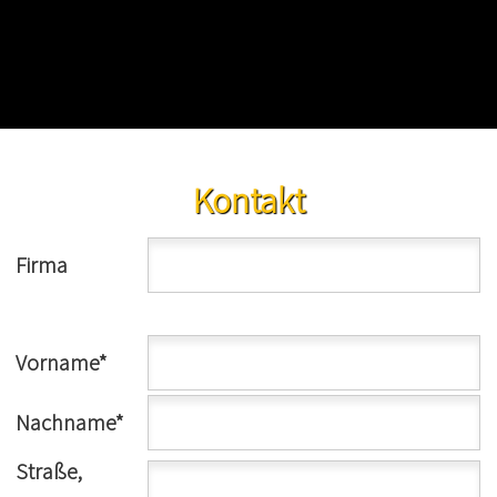
STELLENANGEBOT
FAHRZEUGE
CLEVER FAHRZEUGBESTAND
RENAULT KONFIGURATOR
DACIA KONFIGURATOR
Kontakt
SERVICE
KONTAKT
Firma
Termin vereinbaren
Vorname*
Nachname*
Straße,