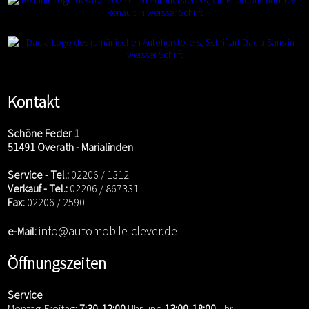
Kontakt
Schöne Feder 1
51491 Overath - Marialinden
Service - Tel.:
02206 / 1312
Verkauf - Tel.:
02206 / 867331
Fax:
02206 / 2590
info@automobile-clever.de
e-Mail:
Öffnungszeiten
Service
Montag-Freitag:
7:30
-
12:00
Uhr und
13:00
-
18:00
Uhr