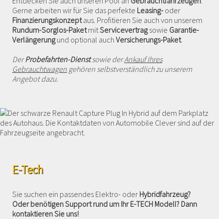
Entdecken Sie auch unseren Pool an
Gebrauchtfahrzeugen
.
Gerne arbeiten wir für Sie das perfekte
Leasing-
oder
Finanzierungskonzept
aus. Profitieren Sie auch von unserem
Rundum-Sorglos-Paket
mit
Servicevertrag
sowie
Garantie-
Verlängerung
und optional auch
Versicherungs-Paket
.
Der
Probefahrten-Dienst
sowie der
Ankauf Ihres
Gebrauchtwagen
gehören selbstverständlich zu unserem
Angebot dazu.
E-Tech
Sie suchen ein passendes Elektro- oder
Hybridfahrzeug?
Oder benötigen Support rund um Ihr E-TECH Modell? Dann
kontaktieren Sie uns!