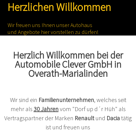
Herzlichen Willkommen
STELLENANGEBOT
FAHRZEUGE
Wir freuen uns Ihnen unser Autohaus
CLEVER FAHRZEUGBESTAND
und Angebote hier vorstellen zu dürfen!
RENAULT KONFIGURATOR
DACIA KONFIGURATOR
Herzlich Willkommen bei der
SERVICE
Automobile Clever GmbH in
KONTAKT
Overath-Marialinden
Termin vereinbaren
Wir sind ein
Familienunternehmen
, welches seit
mehr als
30 Jahren
vom "Dorf up d´r Hüh" als
Vertragspartner der Marken
Renault
und
Dacia
tätig
ist und freuen uns