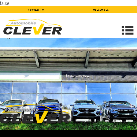
false
STARTSEITE
AKTUELLES
AKTUELLE AKTIONEN RENAULT
AKTUELLE AKTIONEN DACIA
UNTERNEHMEN
UNTERNEHMEN
CLEVER TEAM
BILDERGALERIE
VIDEOGALERIE / YOUTUBE